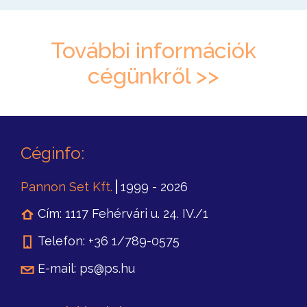
További információk
cégünkről >>
Céginfo:
Pannon Set Kft.
1999 -
2026
Cím
:
1117 Fehérvári u. 24. IV./1
Telefon
:
+36 1/789-0575
E-mail:
ps@ps.hu