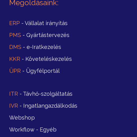
Megoldásaink
:
ERP
- Vállalat irányítás
PMS
- Gyártástervezés
DMS
- e-Iratkezelés
KKR
- Követeléskezelés
ÜPR
- Ügyfélportál
ITR
- Távhő-szolgáltatás
IVR
- Ingatlangazdálkodás
Webshop
Workflow
- Egyéb